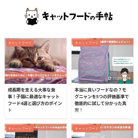
キャットフード
キャットフード
2019/10/10
2020/3/24
成長期を支える大事な食
本当に良いフードなの？モ
事！子猫に最適なキャット
グニャンを5つの評価基準で
フード4選と選び方のポイン
徹底的に試して分かった真
ト
実！
人間の赤ちゃんの15倍速
モグニャンは、プレミア
く成長する子猫にとっ
ムキャットフードのなか
キャットフード
キャットフード
て、生後1年以内の食事
でも広く知られているキ