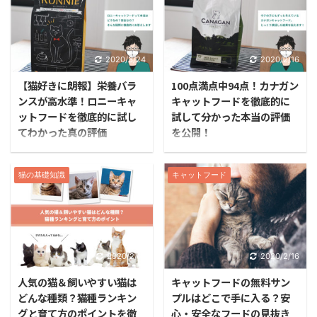
はとても重要です。 子猫
ャットフードです。 「猫
の成長に合った食事は丈
が本当に喜ぶキャットフ
夫な体作りに欠かせない
ード」をコンセプトに、
ものであり、今後の健康
プレミアムキャットフー
2020/3/24
2020/2/16
に大きく関わるもの。 こ
ドでは珍しい白身魚をメ
【猫好きに朗報】栄養バラ
100点満点中94点！カナガン
の時期にどんな食べ物を
インに使用。 他のフード
ンスが高水準！ロニーキャ
キャットフードを徹底的に
食べていたかによって、
にはない香ばしい魚の香
ットフードを徹底的に試し
試して分かった本当の評価
愛猫が健康で過ごせるか
りとアレルギー性の低さ
てわかった真の評価
を公開！
どうかが決まるといって
が、魚好きな愛猫と暮ら
ロニーキャットフード
カナガンは、今やプレミ
もよいでしょう。 特に生
す飼い主さんから高評価
は、2018年7月に発売さ
アムキャットフードの定
まれてから生後6か月ま
を受けています。 「モグ
猫の基礎知識
キャットフード
れた新しいキャットフー
番ともいえるキャットフ
での子猫には、成猫より
ニャンって本当に良いフ
ドです。 従来のキャット
ードです。 安全性が優れ
もかなり豊富な栄養素を
ードなの？」 「原材料の
フードに足りなかった部
ていることはもちろん嗜
摂取させる必要がありま
評価ばっかりで、実際の
分が見事にカバーされて
好性も高いので、多くの
す。 「でも、子猫用のフ
口コミが分かりづらい」
おり、品質・栄養バラン
サイトで最高ランクの評
2020/2/16
2020/2/16
ードって種類が少なくて
「広告やランキングサイ
スともに最高点。 オメガ
価が付いているカナガ
よく分からない…」 「初
トでよく見るけど、ちょ
人気の猫＆飼いやすい猫は
キャットフードの無料サン
3脂肪酸であるEPA・
ン。 にもかかわらず、
めはふやかしたほうがい
っとうさんくさいな…」
どんな種類？猫種ランキン
プルはどこで手に入る？安
DHAを豊富に含む南極オ
「期待外れ」「うちの猫
いの？ミルクからフード
今回はそんな声にお応え
グと育て方のポイントを徹
心・安全なフードの見抜き