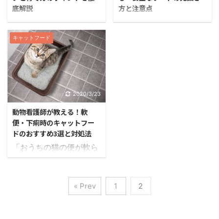
キアミを配合するなど、
はまったく食べなかっ
底解説
方と注意点
への切り替えは？ ...
するべく、実際 ...
原材料へのこだわりもみ
た」などネット上の悪評
世界中で100種類以上も
「今のキャットフードは
られます。 「ロニーキャ
も目立ちますよね。 「カ
の品種があるといわれて
本当に愛猫に合っている
ットフードって、どんな
ナガンって、本当はどん
キャットフード
いる「猫」。 このうち、
の？」 「うちの猫は飽き
フードなの？」 「今まで
なフードなの？」 「うさ
日本国内で飼育できる種
っぽくて、同じフードだ
のキャットフードと違う
んくさい紹介サイトじゃ
類だけでも、猫には約60
とすぐに食べなくな
ところはどこなのか知り
なくて、実際に利用して
種類近くの品種が存在し
る…。」 「でも新しいフ
たい」 「実際に購入した
いる人の評価が聞きた
ます。 「こんなに種類が
ードを買って食べなかっ
2020/3/23
時のメリット・デメリッ
い！」 「他のキャットフ
多いと、どんな猫ちゃん
たら、もったいないな」
トは何だろう？」 そんな
ードにはないカナガンの
動物看護師が教える！軟
をお迎えすればいいか分
そんな時にぜひ活用して
声にお応えするべく、動
メリット・デメリットを
便・下痢時のキャットフー
からない…」 「我が家に
ほしいのが、キャットフ
物看護師の資格を持つ筆
知りたい」 そんな声にお
ドのおすすめ3選と対処法
はどんな猫ちゃんが合っ
ードの無料サンプルで
者が実際に ...
応えするべく、普段から
「おうちの猫の便が軟ら
ているんだろう？」 何を
す。 猫はグルメな動物な
...
かい…何を食べさせたら
隠そう、私も猫と暮らし
ので「フードを変えたい
いいの？」 「軟便・下痢
ているので、その気持ち
けど、食べてくれなかっ
の時におすすめのキャッ
よく分かります！ どの猫
たらどうしよう」と悩ん
« Prev
1
2
トフードって何？」 猫が
にも魅力がたくさんあり
でいる飼い主さんも多い
軟便・下痢を起こす原因
すぎて、何を基準に決め
もの。 無料サンプルを活
は色々とありますが、な