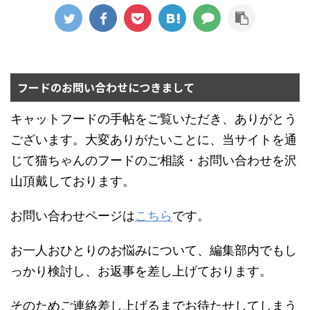
れば良いか悩んでしまう
用すれば、実際に愛猫の
かでも多いのは「そもそ
んですよね。 猫を飼うの
食いつきを確かめてから
ものキャットフードが合
が初めてであれば、「で
フードを購入することが
わない」ことなんです。
きれば飼いやすい猫をお
できるので、失敗する確
実際、お腹の調子がよく
迎えしたいな…」と思う
率も少なくなりますよ！
ないといって動物病院に
フードのお問い合わせにつきまして
人も多いは ...
私たち人間にも好みが ...
連れてこられた猫の半数
以上は、食事による消化
キャットフードの手帖をご覧いただき、ありがとう
不良やアレルギーで軟
ございます。大変ありがたいことに、当サイトを通
便・下痢を起こしていま
じて猫ちゃんのフードのご相談・お問い合わせを沢
す。 とはいえペットショ
ップやインターネットで
山頂戴しております。
売られているキャットフ
ードは種類が多すぎて、
お問い合わせページは
こちら
です。
どれを選べば良いか迷っ
てしまいますよね。 食事
お一人おひとりのお悩みについて、編集部内でもし
による軟便・下痢は ...
っかり検討し、お返事を差し上げております。
そのためご連絡差し上げるまでお待たせしてしまう